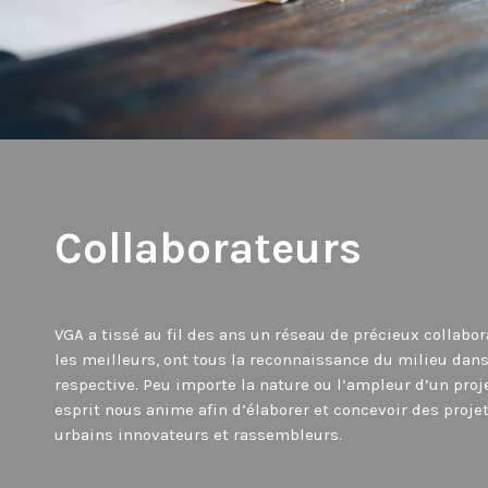
Collaborateurs
VGA a tissé au fil des ans un réseau de précieux collabor
les meilleurs, ont tous la reconnaissance du milieu dans
respective. Peu importe la nature ou l’ampleur d’un pro
esprit nous anime afin d’élaborer et concevoir des proj
urbains innovateurs et rassembleurs.