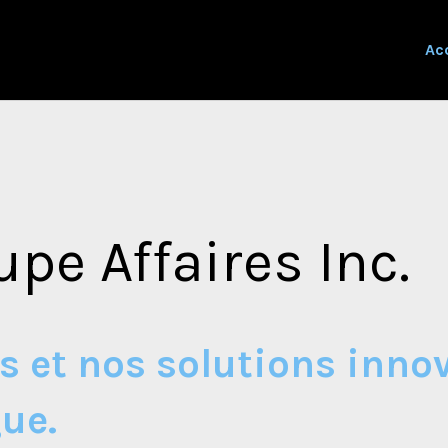
Acc
pe Affaires Inc.
 et nos solutions innov
ue.