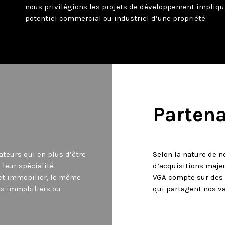
nous privilégions les projets de développement impliqu
potentiel commercial ou industriel d’une propriété.
Partena
ateurs qui en plus d’être
Selon la nature de n
 leur spécialité
d’acquisitions majeu
jet immobilier, le même
VGA compte sur des p
ets immobiliers ou
qui partagent nos va