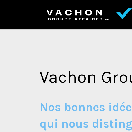
Vachon Grou
Nos bonnes idées
qui nous disting